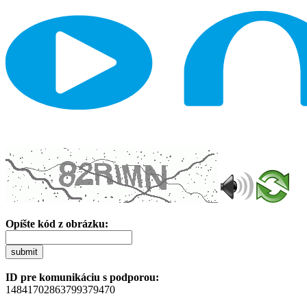
Opíšte kód z obrázku:
submit
ID pre komunikáciu s podporou:
14841702863799379470