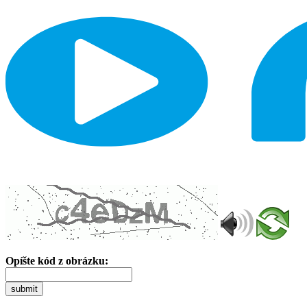
Opíšte kód z obrázku:
submit