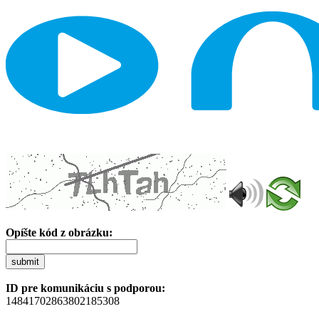
Opíšte kód z obrázku:
submit
ID pre komunikáciu s podporou:
14841702863802185308