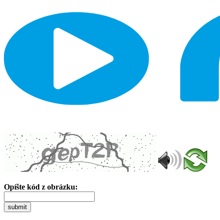
Opíšte kód z obrázku:
submit