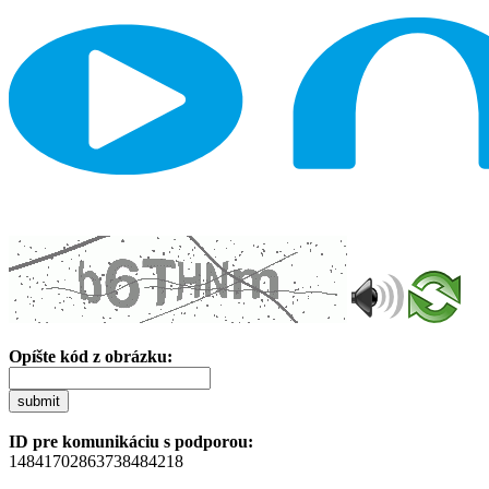
Opíšte kód z obrázku:
submit
ID pre komunikáciu s podporou:
14841702863738484218