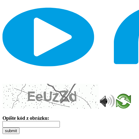
Opíšte kód z obrázku:
submit