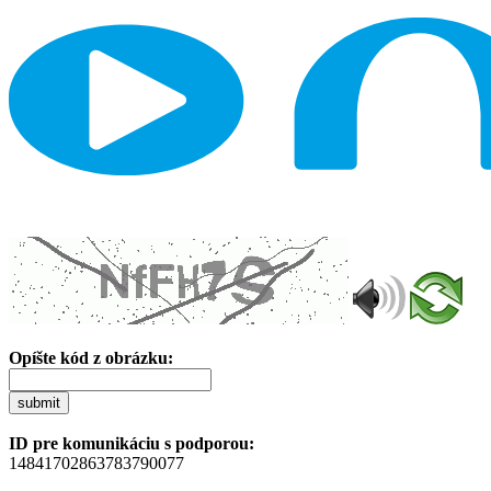
Opíšte kód z obrázku:
submit
ID pre komunikáciu s podporou:
14841702863783790077