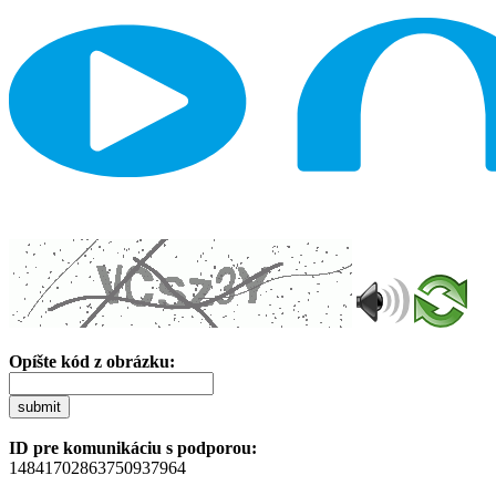
Opíšte kód z obrázku:
submit
ID pre komunikáciu s podporou:
14841702863750937964