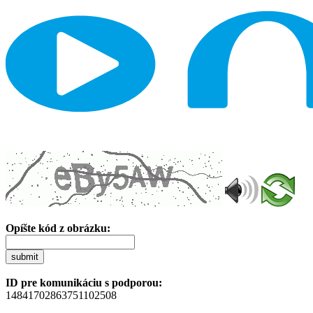
Opíšte kód z obrázku:
submit
ID pre komunikáciu s podporou:
14841702863751102508