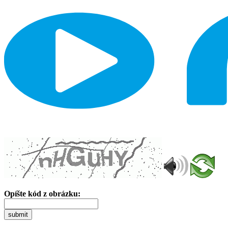
Opíšte kód z obrázku:
submit