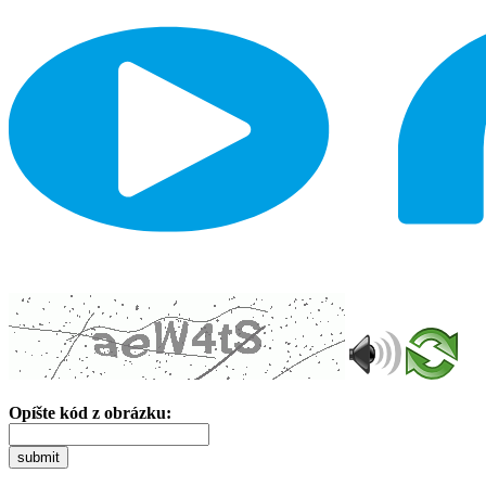
Opíšte kód z obrázku:
submit