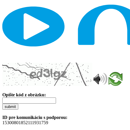
Opíšte kód z obrázku:
submit
ID pre komunikáciu s podporou:
15300801852111931759