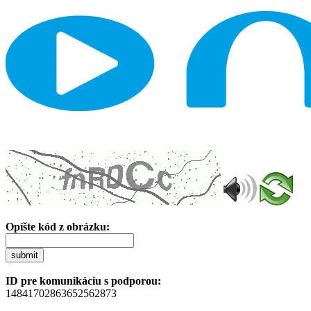
Opíšte kód z obrázku:
submit
ID pre komunikáciu s podporou:
14841702863652562873