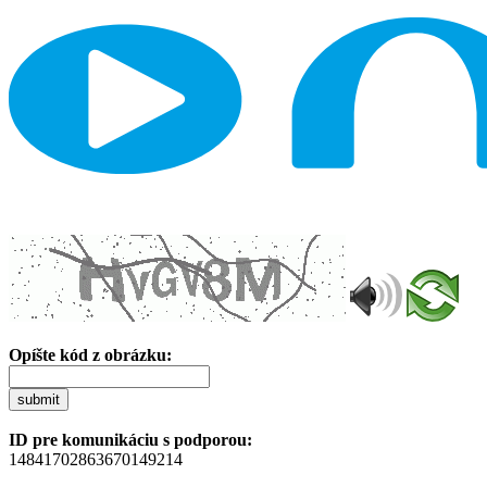
Opíšte kód z obrázku:
submit
ID pre komunikáciu s podporou:
14841702863670149214