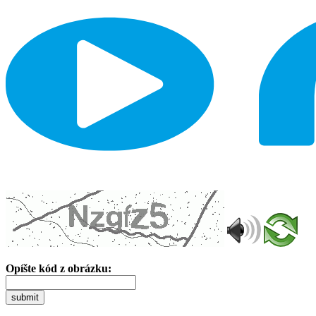
Opíšte kód z obrázku:
submit