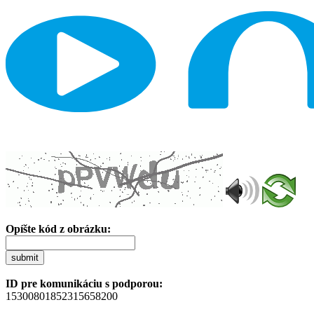
Opíšte kód z obrázku:
submit
ID pre komunikáciu s podporou:
15300801852315658200