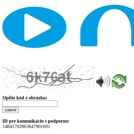
Opíšte kód z obrázku:
submit
ID pre komunikáciu s podporou:
14841702863647901691