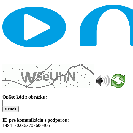
Opíšte kód z obrázku:
submit
ID pre komunikáciu s podporou:
14841702863707600395