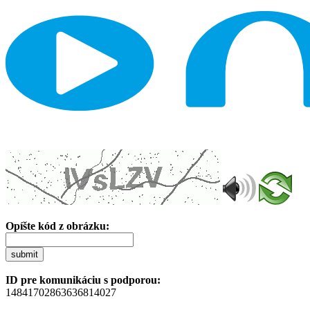
Opíšte kód z obrázku:
submit
ID pre komunikáciu s podporou:
14841702863636814027