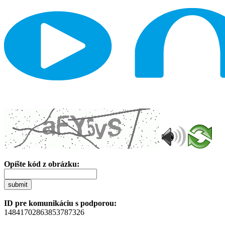
Opíšte kód z obrázku:
submit
ID pre komunikáciu s podporou:
14841702863853787326