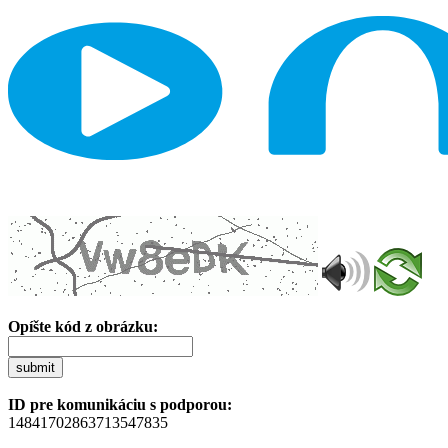
Opíšte kód z obrázku:
submit
ID pre komunikáciu s podporou:
14841702863713547835