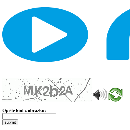
Opíšte kód z obrázku:
submit