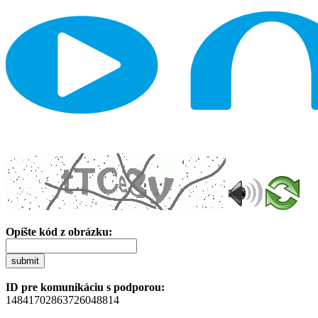
Opíšte kód z obrázku:
submit
ID pre komunikáciu s podporou:
14841702863726048814