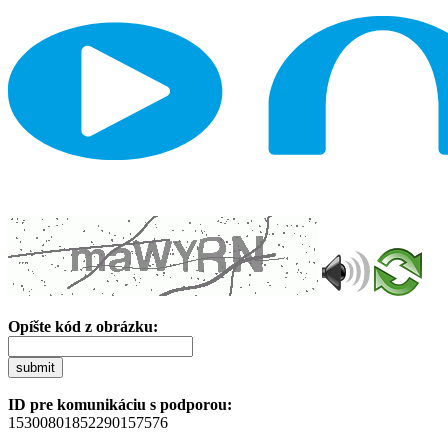
Opíšte kód z obrázku:
submit
ID pre komunikáciu s podporou:
15300801852290157576