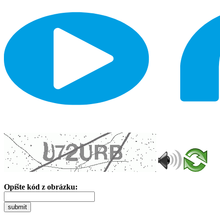
Opíšte kód z obrázku:
submit