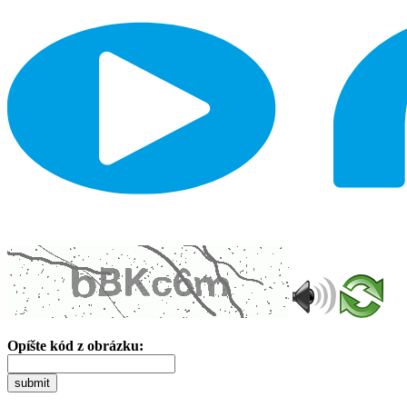
Opíšte kód z obrázku:
submit