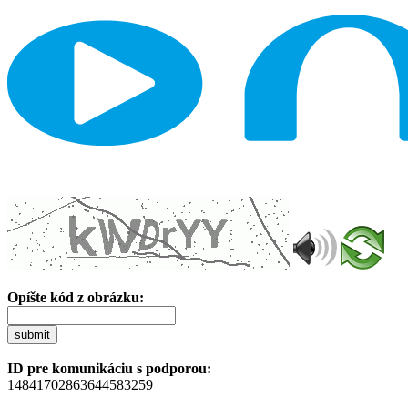
Opíšte kód z obrázku:
submit
ID pre komunikáciu s podporou:
14841702863644583259