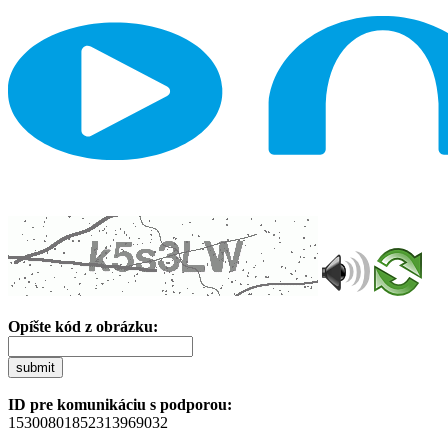
Opíšte kód z obrázku:
submit
ID pre komunikáciu s podporou:
15300801852313969032