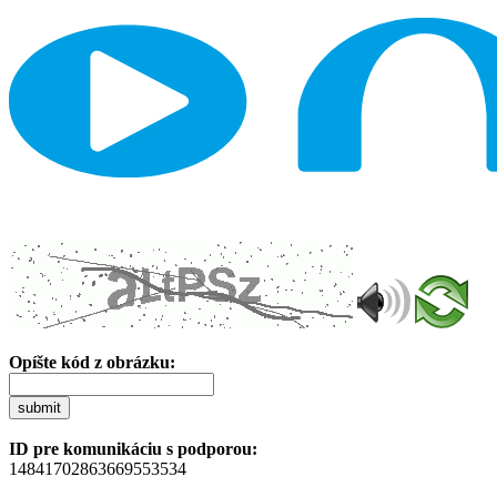
Opíšte kód z obrázku:
submit
ID pre komunikáciu s podporou:
14841702863669553534