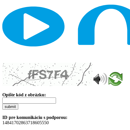
Opíšte kód z obrázku:
submit
ID pre komunikáciu s podporou:
14841702863718605550