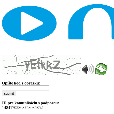
Opíšte kód z obrázku:
submit
ID pre komunikáciu s podporou:
14841702863753035852