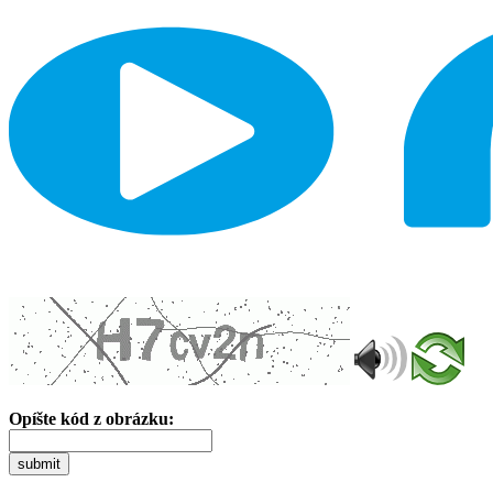
Opíšte kód z obrázku:
submit