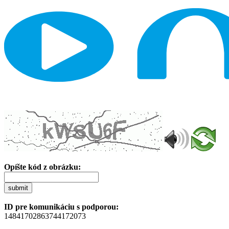
Opíšte kód z obrázku:
submit
ID pre komunikáciu s podporou:
14841702863744172073