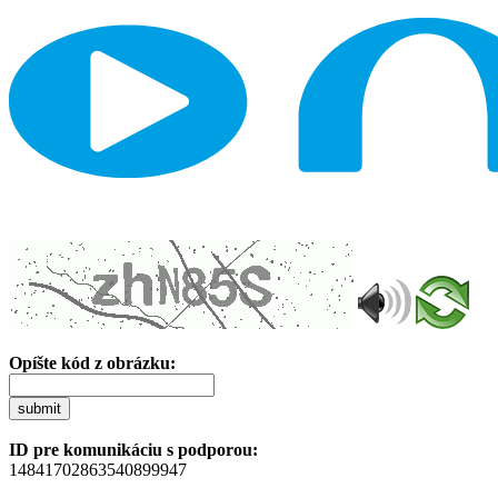
Opíšte kód z obrázku:
submit
ID pre komunikáciu s podporou:
14841702863540899947