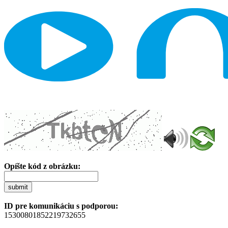
Opíšte kód z obrázku:
submit
ID pre komunikáciu s podporou:
15300801852219732655