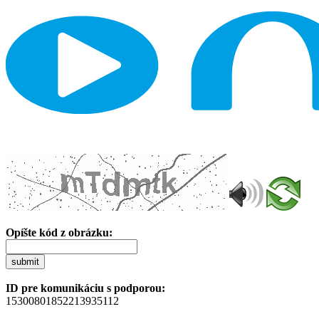
Opíšte kód z obrázku:
submit
ID pre komunikáciu s podporou:
15300801852213935112