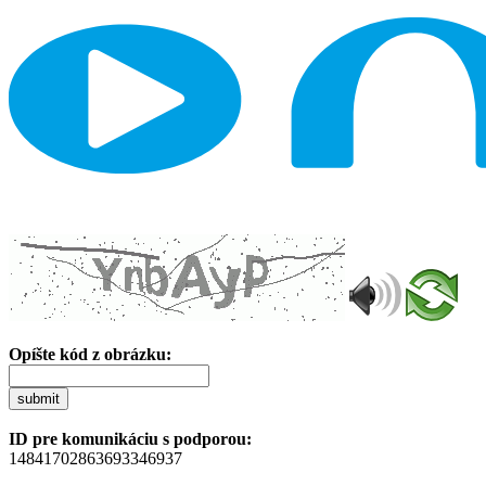
Opíšte kód z obrázku:
submit
ID pre komunikáciu s podporou:
14841702863693346937