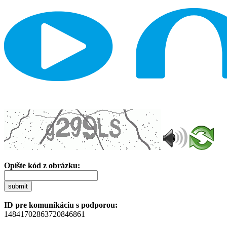
Opíšte kód z obrázku:
submit
ID pre komunikáciu s podporou:
14841702863720846861