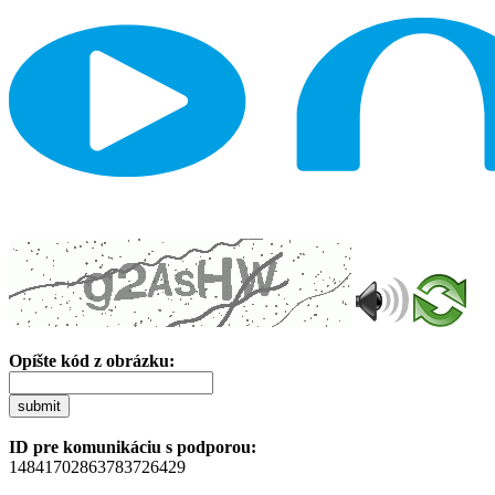
Opíšte kód z obrázku:
submit
ID pre komunikáciu s podporou:
14841702863783726429