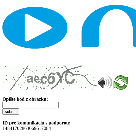
Opíšte kód z obrázku:
submit
ID pre komunikáciu s podporou:
14841702863669617084