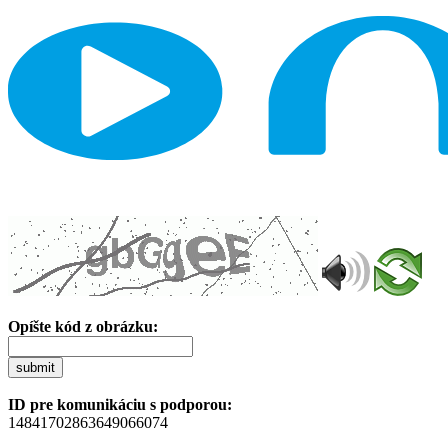
Opíšte kód z obrázku:
submit
ID pre komunikáciu s podporou:
14841702863649066074