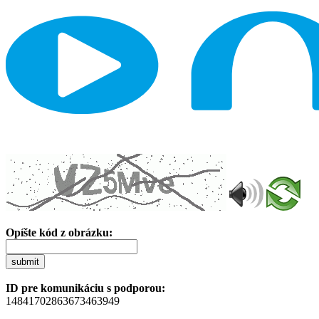
Opíšte kód z obrázku:
submit
ID pre komunikáciu s podporou:
14841702863673463949