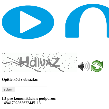
Opíšte kód z obrázku:
submit
ID pre komunikáciu s podporou:
14841702863632445118