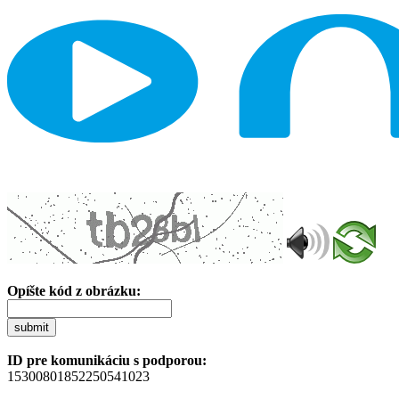
Opíšte kód z obrázku:
submit
ID pre komunikáciu s podporou:
15300801852250541023