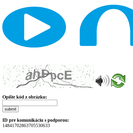
Opíšte kód z obrázku:
submit
ID pre komunikáciu s podporou:
14841702863705530633