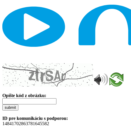
Opíšte kód z obrázku:
submit
ID pre komunikáciu s podporou:
14841702863781645582