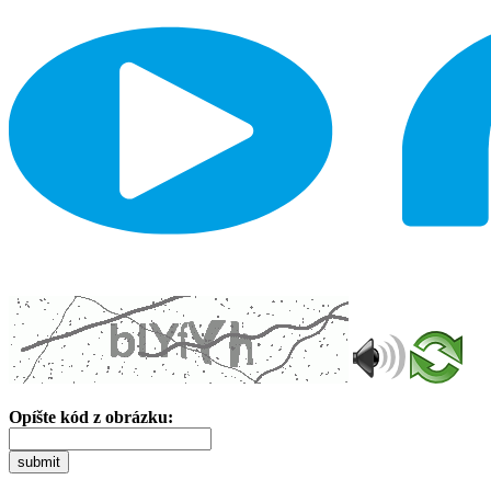
Opíšte kód z obrázku:
submit