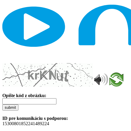
Opíšte kód z obrázku:
submit
ID pre komunikáciu s podporou:
15300801852241489224