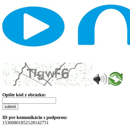
Opíšte kód z obrázku:
submit
ID pre komunikáciu s podporou:
15300801852128142751