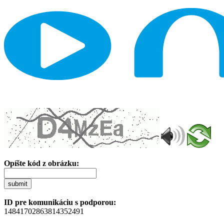
Opíšte kód z obrázku:
submit
ID pre komunikáciu s podporou:
14841702863814352491